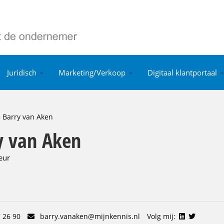
Juridisch
Marketing/Verkoop
Digitaal klantportaal
«
Barry van Aken
y van Aken
eur
 26 90
barry.vanaken@mijnkennis.nl
Volg mij: