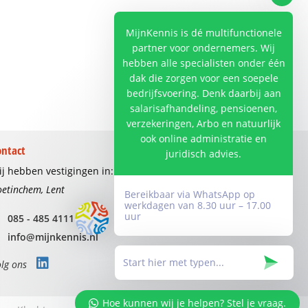
MijnKennis is dé multifunctionele
partner voor ondernemers. Wij
hebben alle specialisten onder één
dak die zorgen voor een soepele
bedrijfsvoering. Denk daarbij aan
salarisafhandeling, pensioenen,
verzekeringen, Arbo en natuurlijk
ook online administratie en
ontact
juridisch advies.
j hebben vestigingen in:
etinchem, Lent
Bereikbaar via WhatsApp op
werkdagen van 8.30 uur – 17.00
uur
085 - 485 4111
info@mijnkennis.nl
lg ons
Hoe kunnen wij je helpen? Stel je vraag.