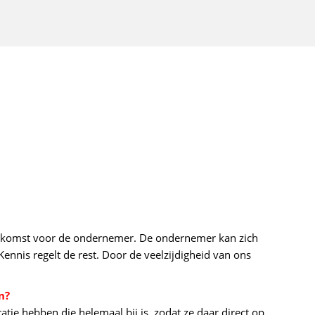
n uitkomst voor de ondernemer. De ondernemer kan zich
nnis regelt de rest. Door de veelzijdigheid van ons
n?
atie hebben die helemaal bij is, zodat ze daar direct op