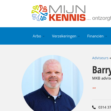
Arbo
Verzekeringen
Financiën
Adviseurs
Barr
MKB advis
""
0314 37