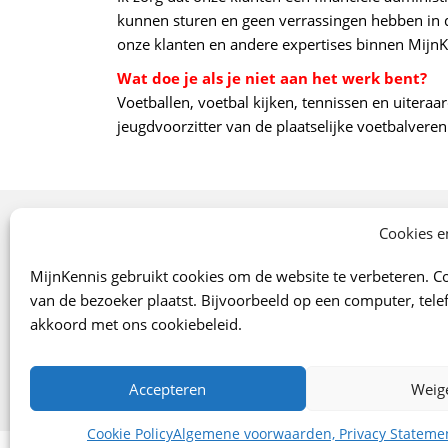
kunnen sturen en geen verrassingen hebben in d
onze klanten en andere expertises binnen MijnKen
Wat doe je als je niet aan het werk bent?
Voetballen, voetbal kijken, tennissen en uiteraa
jeugdvoorzitter van de plaatselijke voetbalvere
Onze specialismen
Cookies e
Arbo
MijnKennis gebruikt cookies om de website te verbeteren. Co
Verzekeringen
van de bezoeker plaatst. Bijvoorbeeld op een computer, telef
Financiën
akkoord met ons cookiebeleid.
Juridisch
Marketing/Verkoop
Accepteren
Weig
Digitaal klantportaal
Cookie Policy
Algemene voorwaarden, Privacy Stateme