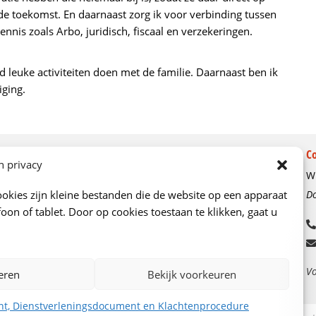
e toekomst. En daarnaast zorg ik voor verbinding tussen
nis zoals Arbo, juridisch, fiscaal en verzekeringen.
rd leuke activiteiten doen met de familie. Daarnaast ben ik
niging.
Over ons
C
n privacy
Wi
Ons verhaal
okies zijn kleine bestanden die de website op een apparaat
Do
Kenniscentrum
oon of tablet. Door op cookies toestaan te klikken, gaat u
Onze adviseurs
Vacatures
Contactgegevens en route
Vo
eren
Bekijk voorkeuren
nt, Dienstverleningsdocument en Klachtenprocedure