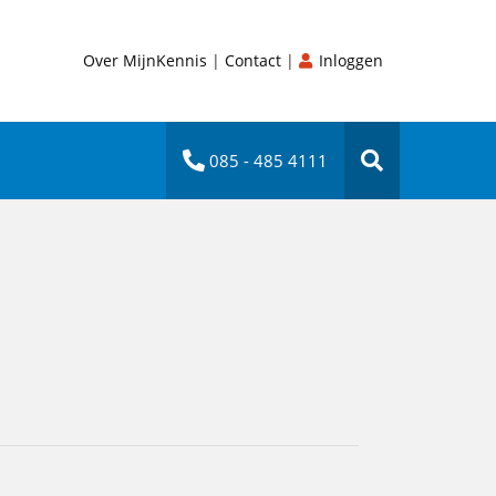
Over MijnKennis
|
Contact
|
Inloggen
085 - 485 4111