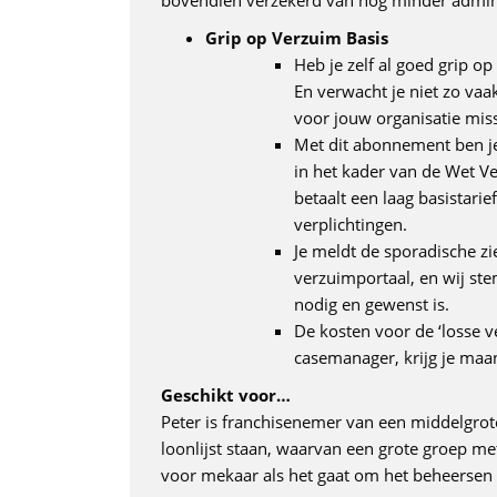
bovendien verzekerd van nóg minder admi
Grip op Verzuim Basis
Heb je zelf al goed grip o
En verwacht je niet zo vaa
voor jouw organisatie mis
Met dit abonnement ben je
in het kader van de Wet V
betaalt een laag basistari
verplichtingen.
Je meldt de sporadische z
verzuimportaal, en wij s
nodig en gewenst is.
De kosten voor de ‘losse ve
casemanager, krijg je maan
Geschikt voor…
Peter is franchisenemer van een middelgrot
loonlijst staan, waarvan een grote groep me
voor mekaar als het gaat om het beheersen