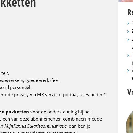
akketten
R
teit.
edewerkers, goede werksfeer.
kend personeel.
V
ermde privacy via MK verzuim portaal, alles onder 1
nde pakketten
voor de ondersteuning bij het
 je een van deze abonnementen combineert met de
en
MijnKennis Salarisadministratie
, dan ben je