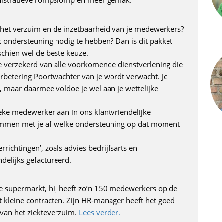
nistratieve rompslomp en meer gemak.
p het verzuim en de inzetbaarheid van je medewerkers?
k ondersteuning nodig te hebben? Dan is dit pakket
schien wel de beste keuze.
 verzekerd van alle voorkomende dienstverlening die
erbetering Poortwachter van je wordt verwacht. Je
ef, maar daarmee voldoe je wel aan je wettelijke
ieke medewerker aan in ons klantvriendelijke
temmen met je af welke ondersteuning op dat moment
rrichtingen’, zoals advies bedrijfsarts en
delijks gefactureerd.
e supermarkt, hij heeft zo’n 150 medewerkers op de
t kleine contracten. Zijn HR-manager heeft het goed
 van het ziekteverzuim.
Lees verder.