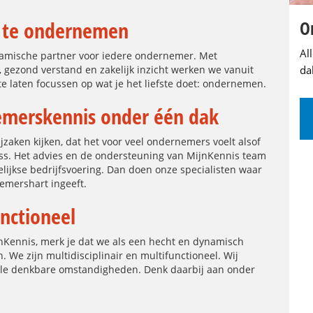
O
m te ondernemen
Al
namische partner voor iedere ondernemer. Met
da
, gezond verstand en zakelijk inzicht werken we vanuit
e laten focussen op wat je het liefste doet: ondernemen.
nemerskennis onder één dak
jzaken kijken, dat het voor veel ondernemers voelt alsof
iness. Het advies en de ondersteuning van MijnKennis team
gelijkse bedrijfsvoering. Dan doen onze specialisten waar
nemershart ingeeft.
unctioneel
nKennis, merk je dat we als een hecht en dynamisch
 We zijn multidisciplinair en multifunctioneel. Wij
 alle denkbare omstandigheden. Denk daarbij aan onder