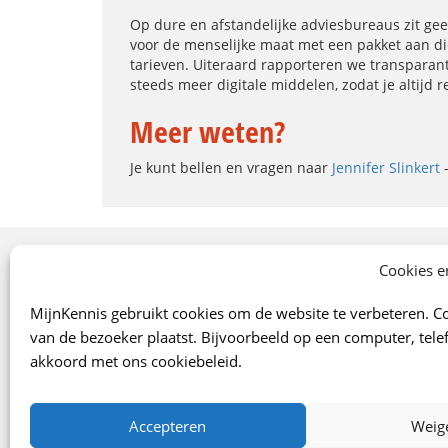
Op dure en afstandelijke adviesbureaus zit ge
voor de menselijke maat met een pakket aan die
tarieven. Uiteraard rapporteren we transparan
steeds meer digitale middelen, zodat je altijd r
Meer weten?
Je kunt bellen en vragen naar
Jennifer Slinkert
-
Onze specialismen
Cookies e
Arbo
MijnKennis gebruikt cookies om de website te verbeteren. Co
Verzekeringen
van de bezoeker plaatst. Bijvoorbeeld op een computer, telef
Financiën
akkoord met ons cookiebeleid.
Juridisch
Marketing/Verkoop
Accepteren
Weig
Digitaal klantportaal