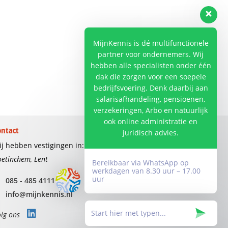
MijnKennis is dé multifunctionele
partner voor ondernemers. Wij
hebben alle specialisten onder één
dak die zorgen voor een soepele
bedrijfsvoering. Denk daarbij aan
salarisafhandeling, pensioenen,
verzekeringen, Arbo en natuurlijk
ook online administratie en
ontact
juridisch advies.
j hebben vestigingen in:
etinchem, Lent
Bereikbaar via WhatsApp op
werkdagen van 8.30 uur – 17.00
uur
085 - 485 4111
info@mijnkennis.nl
lg ons