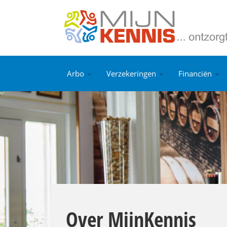
Arbo
Verzekeringen
Financiën
Over MijnKennis