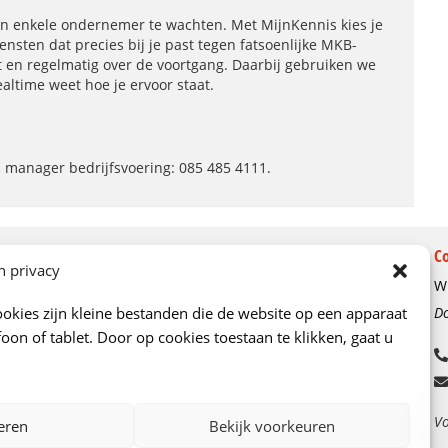
en enkele ondernemer te wachten. Met MijnKennis kies je
nsten dat precies bij je past tegen fatsoenlijke MKB-
t en regelmatig over de voortgang. Daarbij gebruiken we
ealtime weet hoe je ervoor staat.
 manager bedrijfsvoering: 085 485 4111.
Over ons
C
n privacy
Wi
Ons verhaal
okies zijn kleine bestanden die de website op een apparaat
Do
Kenniscentrum
oon of tablet. Door op cookies toestaan te klikken, gaat u
Onze adviseurs
Vacatures
Contactgegevens en route
Vo
eren
Bekijk voorkeuren