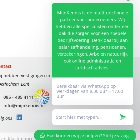
MijnKennis is dé multifunctionele
partner voor ondernemers. Wij
hebben alle specialisten onder één
dak die zorgen voor een soepele
bedrijfsvoering. Denk daarbij aan
salarisafhandeling, pensioenen,
verzekeringen, Arbo en natuurlijk
ook online administratie en
ontact
juridisch advies.
j hebben vestigingen in:
etinchem, Lent
Bereikbaar via WhatsApp op
werkdagen van 8.30 uur – 17.00
uur
085 - 485 4111
info@mijnkennis.nl
lg ons
Hoe kunnen wij je helpen? Stel je vraag.
 en Klachtenprocedure