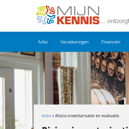
Arbo
Verzekeringen
Financiën
Arbo
«
Risico-inventarisatie en evaluatie