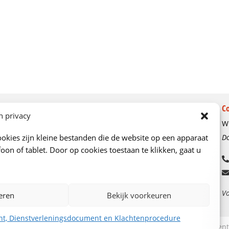
Over ons
C
n privacy
Wi
Ons verhaal
okies zijn kleine bestanden die de website op een apparaat
Do
Kenniscentrum
oon of tablet. Door op cookies toestaan te klikken, gaat u
Onze adviseurs
Vacatures
Contactgegevens en route
Vo
eren
Bekijk voorkeuren
nt, Dienstverleningsdocument en Klachtenprocedure
emene Voorwaarden, Privacy Statement, Dienstverleningsdocument