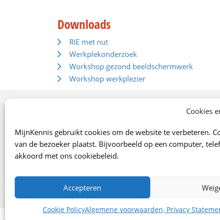
Downloads
RIE met nut
Werkplekonderzoek
Workshop gezond beeldschermwerk
Workshop werkplezier
Onze specialismen
Cookies e
Arbo
MijnKennis gebruikt cookies om de website te verbeteren. Co
Verzekeringen
van de bezoeker plaatst. Bijvoorbeeld op een computer, telef
Financiën
akkoord met ons cookiebeleid.
Juridisch
Marketing/Verkoop
Accepteren
Weig
Digitaal klantportaal
Cookie Policy
Algemene voorwaarden, Privacy Stateme
©2026 MijnKennis |
Alg