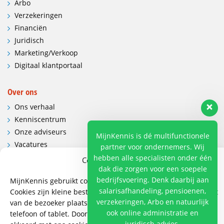
Arbo
Verzekeringen
Financiën
Juridisch
Marketing/Verkoop
Digitaal klantportaal
Over ons
Ons verhaal
Kenniscentrum
Onze adviseurs
MijnKennis is dé multifunctionele
Vacatures
partner voor ondernemers. Wij
Contactgegevens en route
hebben alle specialisten onder één
Cookies en privacy
dak die zorgen voor een soepele
bedrijfsvoering. Denk daarbij aan
MijnKennis gebruikt cookies om de website te verbeteren.
Contact
salarisafhandeling, pensioenen,
Cookies zijn kleine bestanden die de website op een apparaat
Wij hebben vestigingen in:
verzekeringen, Arbo en natuurlijk
van de bezoeker plaatst. Bijvoorbeeld op een computer,
Doetinchem, Lent
ook online administratie en
telefoon of tablet. Door op cookies toestaan te klikken, gaat u
juridisch advies.