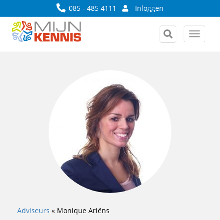
085 - 485 4111
Inloggen
Toggle
navigat
Adviseurs
«
Monique Ariëns