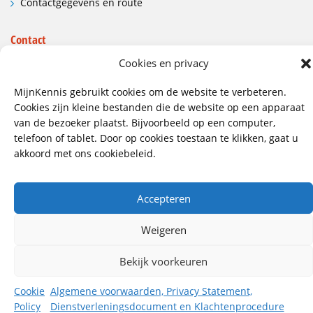
Contactgegevens en route
Contact
Wij hebben vestigingen in:
Cookies en privacy
Doetinchem, Lent
MijnKennis gebruikt cookies om de website te verbeteren.
Cookies zijn kleine bestanden die de website op een apparaat
085 - 485 4111
van de bezoeker plaatst. Bijvoorbeeld op een computer,
info@mijnkennis.nl
telefoon of tablet. Door op cookies toestaan te klikken, gaat u
akkoord met ons cookiebeleid.
Volg ons
Accepteren
©2026 MijnKennis |
Algemene Voorwaarden, Privacy
Statement, Dienstverleningsdocument en
Weigeren
Klachtenprocedure
Bekijk voorkeuren
Cookie
Algemene voorwaarden, Privacy Statement,
Policy
Dienstverleningsdocument en Klachtenprocedure