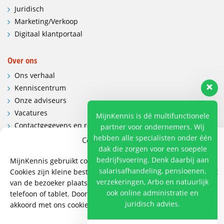
Juridisch
Marketing/Verkoop
Digitaal klantportaal
Over ons
Ons verhaal
Kenniscentrum
Onze adviseurs
Vacatures
MijnKennis is dé multifunctionele
Contactgegevens en route
partner voor ondernemers. Wij
hebben alle specialisten onder één
Cookies en privacy
dak die zorgen voor een soepele
Contact
bedrijfsvoering. Denk daarbij aan
MijnKennis gebruikt cookies om de website te verbeteren.
Wij hebben vestigingen in:
salarisafhandeling, pensioenen,
Cookies zijn kleine bestanden die de website op een apparaat
Doetinchem, Lent
verzekeringen, Arbo en natuurlijk
van de bezoeker plaatst. Bijvoorbeeld op een computer,
ook online administratie en
telefoon of tablet. Door op cookies toestaan te klikken, gaat u
085 - 485 4111
juridisch advies.
akkoord met ons cookiebeleid.
info@mijnkennis.nl