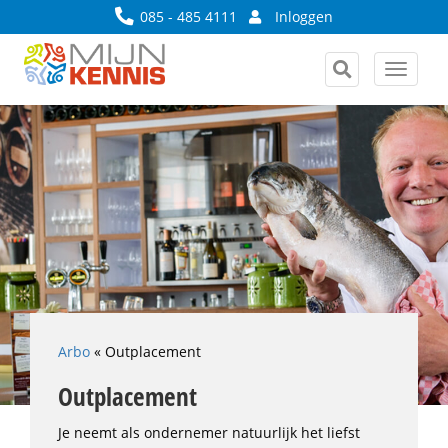
085 - 485 4111
Inloggen
Toggle
navigat
Arbo
«
Outplacement
Outplacement
Je neemt als ondernemer natuurlijk het liefst