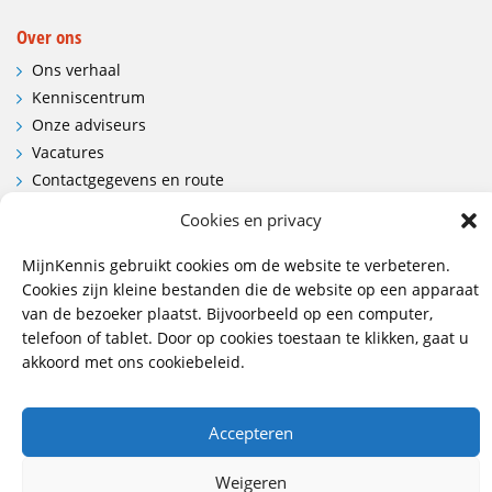
Over ons
Ons verhaal
Kenniscentrum
Onze adviseurs
Vacatures
Contactgegevens en route
Cookies en privacy
Contact
MijnKennis gebruikt cookies om de website te verbeteren.
Wij hebben vestigingen in:
Cookies zijn kleine bestanden die de website op een apparaat
Doetinchem, Lent
van de bezoeker plaatst. Bijvoorbeeld op een computer,
telefoon of tablet. Door op cookies toestaan te klikken, gaat u
085 - 485 4111
akkoord met ons cookiebeleid.
info@mijnkennis.nl
Volg ons
Accepteren
Weigeren