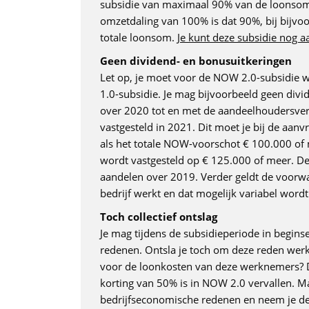
subsidie van maximaal 90% van de loonsom k
omzetdaling van 100% is dat 90%, bij bijv
totale loonsom.
Je kunt deze subsidie nog 
Geen dividend- en bonusuitkeringen
Let op, je moet voor de NOW 2.0-subsidie
1.0-subsidie. Je mag bijvoorbeeld geen div
over 2020 tot en met de aandeelhoudersver
vastgesteld in 2021. Dit moet je bij de aa
als het totale NOW-voorschot € 100.000 of
wordt vastgesteld op € 125.000 of meer. De
aandelen over 2019. Verder geldt de voorwa
bedrijf werkt en dat mogelijk variabel word
Toch collectief ontslag
Je mag tijdens de subsidieperiode in begin
redenen. Ontsla je toch om deze reden wer
voor de loonkosten van deze werknemers? Da
korting van 50% is in NOW 2.0 vervallen. 
bedrijfseconomische redenen en neem je dee