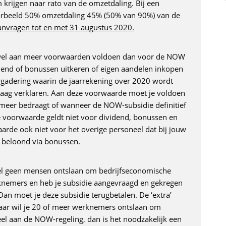
rijgen naar rato van de omzetdaling. Bij een
oorbeeld 50% omzetdaling 45% (50% van 90%) van de
aanvragen tot en met 31 augustus 2020.
 wel aan meer voorwaarden voldoen dan voor de NOW
idend of bonussen uitkeren of eigen aandelen inkopen
gadering waarin de jaarrekening over 2020 wordt
nvraag verklaren. Aan deze voorwaarde moet je voldoen
 meer bedraagt of wanneer de NOW-subsidie definitief
 voorwaarde geldt niet voor dividend, bonussen en
arde ook niet voor het overige personeel dat bij jouw
t beloond via bonussen.
sel geen mensen ontslaan om bedrijfseconomische
knemers en heb je subsidie aangevraagd en gekregen
n moet je deze subsidie terugbetalen. De ‘extra’
Maar wil je 20 of meer werknemers ontslaan om
l aan de NOW-regeling, dan is het noodzakelijk een