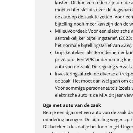
kosten. Dit kan een reden zijn om de a
moet echter slechts over de dagwaard
de auto op de zaak te zetten. Voor ee
bijtelling nooit meer kan zijn dan de w
Milieuvoordeel: Voor een elektrische 
aantrekkelijker bijtellingstarief. (20
het normale bijtellingstarief van 22%).
Grijs kenteken: als IB-ondernemer kun
privéauto. Een VPB-onderneming kan d
auto van de zaak. De regeling vervalt a
Investeringsaftrek: de diverse aftrekp
de zaak. Het moet dan wel gaan om ee
Voor sommige personenauto’s (zoals wa
elektrische auto is de MIA dit jaar verv
Dga met auto van de zaak
Ben je een dga met een auto van de zaak dan 
mindering brengen. De bijtelling wegens pri
Dit betekent dus dat je het loon in geld lag