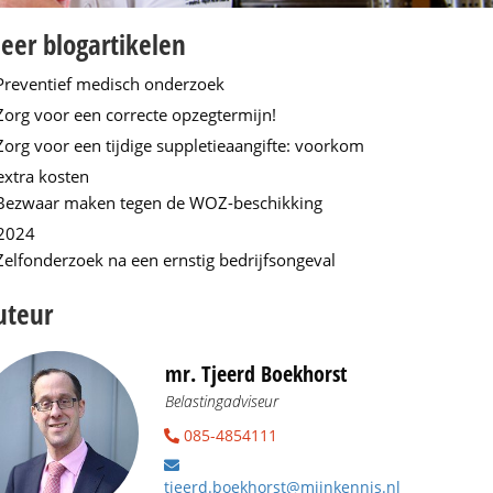
eer blogartikelen
Preventief medisch onderzoek
Zorg voor een correcte opzegtermijn!
Zorg voor een tijdige suppletieaangifte: voorkom
extra kosten
Bezwaar maken tegen de WOZ-beschikking
2024
Zelfonderzoek na een ernstig bedrijfsongeval
uteur
mr. Tjeerd Boekhorst
Belastingadviseur
085-4854111
tjeerd.boekhorst@mijnkennis.nl