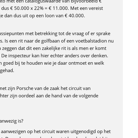
uto met een cataloguswaarde van bijvoorbeeld €
it dus € 50.000 x 22% = € 11.000. Met een vereist
 je dan dus uit op een loon van € 40.000.
scussiepunten met betrekking tot de vraag of er sprake
s. Is een rit naar de golfbaan of een voetbalstadion nu
 zeggen dat dit een zakelijke rit is als men er komt
 De inspecteur kan hier echter anders over denken.
 goed bij te houden wie je daar ontmoet en welk
 gehad.
t zijn Porsche van de zaak het circuit van
hter zijn oordeel aan de hand van de volgende
anwezig is?
anwezigen op het circuit waren uitgenodigd op het