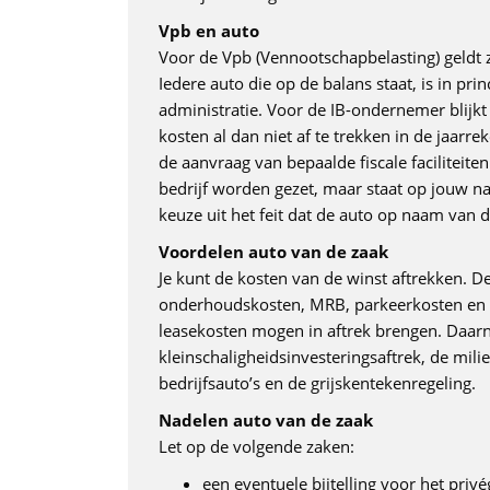
Vpb en auto
Voor de Vpb (Vennootschapbelasting) geldt z
Iedere auto die op de balans staat, is in pri
administratie. Voor de IB-ondernemer blijkt 
kosten al dan niet af te trekken in de jaarre
de aanvraag van bepaalde fiscale faciliteite
bedrijf worden gezet, maar staat op jouw na
keuze uit het feit dat de auto op naam van 
Voordelen auto van de zaak
Je kunt de kosten van de winst aftrekken. D
onderhoudskosten, MRB, parkeerkosten en v
leasekosten mogen in aftrek brengen. Daarn
kleinschaligheidsinvesteringsaftrek, de mili
bedrijfsauto’s en de grijskentekenregeling.
Nadelen auto van de zaak
Let op de volgende zaken:
een eventuele bijtelling voor het priv