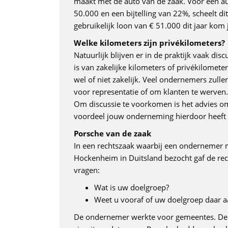
maakt met de auto van de zaak. Voor een a
50.000 en een bijtelling van 22%, scheelt d
gebruikelijk loon van € 51.000 dit jaar kom
Welke kilometers zijn privékilometers?
Natuurlijk blijven er in de praktijk vaak di
is van zakelijke kilometers of privékilometer
wel of niet zakelijk. Veel ondernemers zullen
voor representatie of om klanten te werven.
Om discussie te voorkomen is het advies om
voordeel jouw onderneming hierdoor heeft
Porsche van de zaak
In een rechtszaak waarbij een ondernemer me
Hockenheim in Duitsland bezocht gaf de rec
vragen:
Wat is uw doelgroep?
Weet u vooraf of uw doelgroep daar a
De ondernemer werkte voor gemeentes. De a