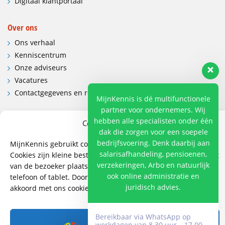
Digitaal klantportaal
Over ons
Ons verhaal
Kenniscentrum
Onze adviseurs
Vacatures
Contactgegevens en route
MijnKennis is dé multifunctionele
partner voor ondernemers. Wij
Contact
hebben alle specialisten onder één
Cookies en privacy
dak die zorgen voor een soepele
Wij hebben vestigingen in:
bedrijfsvoering. Denk daarbij aan
MijnKennis gebruikt cookies om de website te verbeteren.
Doetinchem, Lent
salarisafhandeling, pensioenen,
Cookies zijn kleine bestanden die de website op een apparaat
verzekeringen, Arbo en natuurlijk
van de bezoeker plaatst. Bijvoorbeeld op een computer,
085 - 485 4111
ook online administratie en
telefoon of tablet. Door op cookies toestaan te klikken, gaat u
info@mijnkennis.nl
juridisch advies.
akkoord met ons cookiebeleid.
Volg ons
Bereikbaar via WhatsApp op
Accepteren
werkdagen van 8.30 uur – 17.00