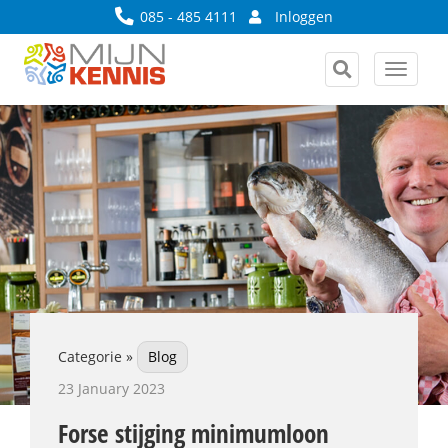
085 - 485 4111
Inloggen
Toggle
navigat
Categorie »
Blog
23 January 2023
Forse stijging minimumloon