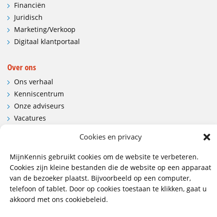
Financiën
Juridisch
Marketing/Verkoop
Digitaal klantportaal
Over ons
Ons verhaal
Kenniscentrum
Onze adviseurs
Vacatures
Contactgegevens en route
Cookies en privacy
Contact
MijnKennis gebruikt cookies om de website te verbeteren.
Cookies zijn kleine bestanden die de website op een apparaat
Wij hebben vestigingen in:
van de bezoeker plaatst. Bijvoorbeeld op een computer,
Doetinchem, Lent
telefoon of tablet. Door op cookies toestaan te klikken, gaat u
akkoord met ons cookiebeleid.
085 - 485 4111
info@mijnkennis.nl