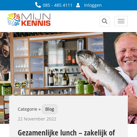
085 - 485 4111
Inloggen
Toggle
navigat
Categorie »
Blog
22 November 2022
Gezamenlijke lunch – zakelijk of