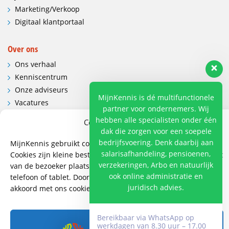
Marketing/Verkoop
Digitaal klantportaal
Over ons
Ons verhaal
Kenniscentrum
Onze adviseurs
MijnKennis is dé multifunctionele
Vacatures
partner voor ondernemers. Wij
Contactgegevens en route
hebben alle specialisten onder één
Cookies en privacy
dak die zorgen voor een soepele
Contact
bedrijfsvoering. Denk daarbij aan
MijnKennis gebruikt cookies om de website te verbeteren.
salarisafhandeling, pensioenen,
Cookies zijn kleine bestanden die de website op een apparaat
Wij hebben vestigingen in:
verzekeringen, Arbo en natuurlijk
van de bezoeker plaatst. Bijvoorbeeld op een computer,
Doetinchem, Lent
ook online administratie en
telefoon of tablet. Door op cookies toestaan te klikken, gaat u
juridisch advies.
akkoord met ons cookiebeleid.
085 - 485 4111
info@mijnkennis.nl
Bereikbaar via WhatsApp op
Accepteren
werkdagen van 8.30 uur – 17.00
Volg ons