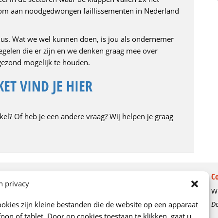
troom aan noodgedwongen faillissementen in Nederland
 dus. Wat we wel kunnen doen, is jou als ondernemer
gelen die er zijn en we denken graag mee over
gezond mogelijk te houden.
ET VIND JE HIER
ikel? Of heb je een andere vraag? Wij helpen je graag
Over ons
C
n privacy
Wi
Ons verhaal
okies zijn kleine bestanden die de website op een apparaat
Do
Kenniscentrum
oon of tablet. Door op cookies toestaan te klikken, gaat u