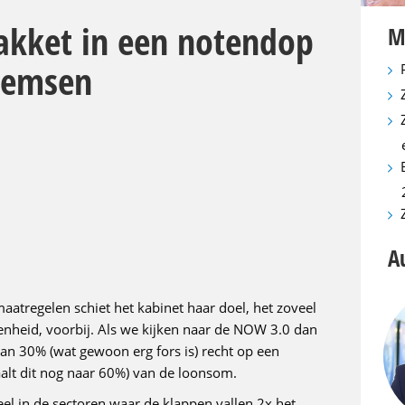
akket in een notendop
M
llemsen
A
atregelen schiet het kabinet haar doel, het zoveel
nheid, voorbij. Als we kijken naar de NOW 3.0 dan
an 30% (wat gewoon erg fors is) recht op een
aalt dit nog naar 60%) van de loonsom.
l in de sectoren waar de klappen vallen 2x het