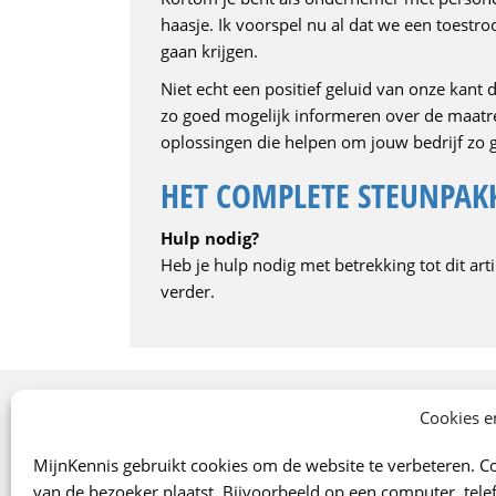
haasje. Ik voorspel nu al dat we een toes
gaan krijgen.
Niet echt een positief geluid van onze kant
zo goed mogelijk informeren over de maatre
oplossingen die helpen om jouw bedrijf zo 
HET COMPLETE STEUNPAKK
Hulp nodig?
Heb je hulp nodig met betrekking tot dit art
verder.
Onze specialismen
Cookies e
Arbo
MijnKennis gebruikt cookies om de website te verbeteren. Co
Verzekeringen
van de bezoeker plaatst. Bijvoorbeeld op een computer, telef