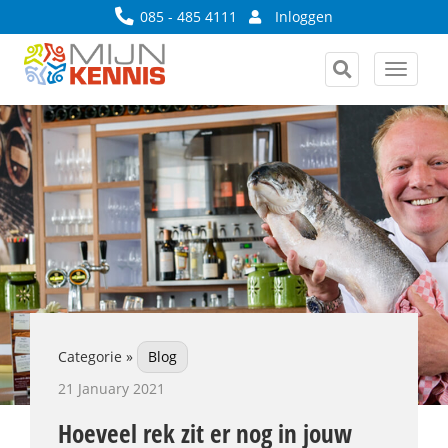
085 - 485 4111
Inloggen
Toggle
navigat
Categorie »
Blog
21 January 2021
Hoeveel rek zit er nog in jouw