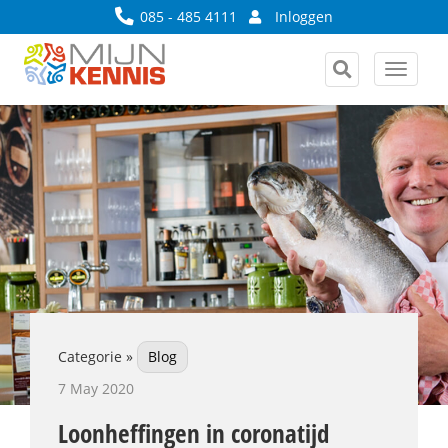
085 - 485 4111
Inloggen
Toggle
navigat
Categorie »
Blog
7 May 2020
Loonheffingen in coronatijd