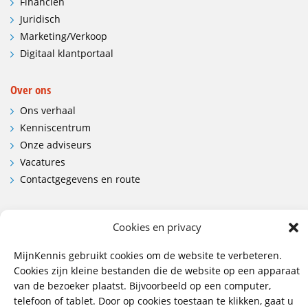
Financiën
Juridisch
Marketing/Verkoop
Digitaal klantportaal
Over ons
Ons verhaal
Kenniscentrum
Onze adviseurs
Vacatures
Contactgegevens en route
Contact
Cookies en privacy
Wij hebben vestigingen in:
Doetinchem, Lent
MijnKennis gebruikt cookies om de website te verbeteren.
Cookies zijn kleine bestanden die de website op een apparaat
085 - 485 4111
van de bezoeker plaatst. Bijvoorbeeld op een computer,
telefoon of tablet. Door op cookies toestaan te klikken, gaat u
info@mijnkennis.nl