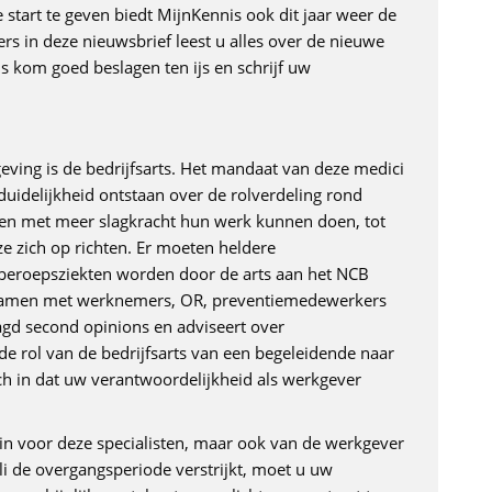
tart te geven biedt MijnKennis ook dit jaar weer de
ers in deze nieuwsbrief leest u alles over de nieuwe
us kom goed beslagen ten ijs en schrijf uw
ving is de bedrijfsarts. Het mandaat van deze medici
uidelijkheid ontstaan over de rolverdeling rond
rtsen met meer slagkracht hun werk kunnen doen, tot
e zich op richten. Er moeten heldere
beroepsziekten worden door de arts aan het NCB
f samen met werknemers, OR, preventiemedewerkers
agd second opinions en adviseert over
e rol van de bedrijfsarts van een begeleidende naar
h in dat uw verantwoordelijkheid als werkgever
in voor deze specialisten, maar ook van de werkgever
i de overgangsperiode verstrijkt, moet u uw