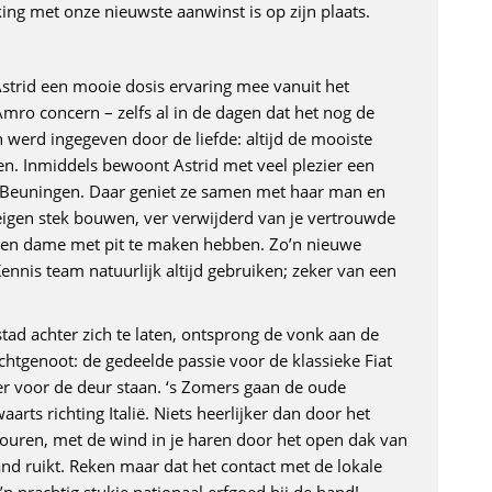
g met onze nieuwste aanwinst is op zijn plaats.
trid een mooie dosis ervaring mee vanuit het
ro concern – zelfs al in de dagen dat het nog de
 werd ingegeven door de liefde: altijd de mooiste
n. Inmiddels bewoont Astrid met veel plezier een
 Beuningen. Daar geniet ze samen met haar man en
 eigen stek bouwen, ver verwijderd van je vertrouwde
 een dame met pit te maken hebben. Zo’n nieuwe
ennis team natuurlijk altijd gebruiken; zeker van een
ad achter zich te laten, ontsprong de vonk aan de
echtgenoot: de gedeelde passie voor de klassieke Fiat
r voor de deur staan. ‘s Zomers gaan de oude
rts richting Italië. Niets heerlijker dan door het
touren, met de wind in je haren door het open dak van
and ruikt. Reken maar dat het contact met de lokale