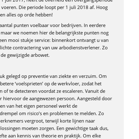
 voeren. Die periode loopt per 1 juli 2018 af. Hoog
en alles op orde hebben!
aantal punten voelbaar voor bedrijven. In eerdere
, maar we noemen hier de belangrijkste punten nog
 een mooi stukje service: binnenkort ontvangt u van
ichte contractering van uw arbodienstverlener. Zo
 de gewijzigde arbowet.
uk gelegd op preventie van ziekte en verzuim. Om
betere ‘voelsprieten’ op de werkvloer, zodat het
f te detecteren voordat ze escaleren. Vanuit de
er hiervoor de aangewezen persoon. Aangesteld door
ren van het eigen personeel werkt de
drempel om risico’s en problemen te melden. Zo
rknemers vergroot, terwijl korte lijnen naar
lossingen moeten zorgen. Een gewichtige taak dus,
fte aan kennis van theorie en praktijk. Om elke