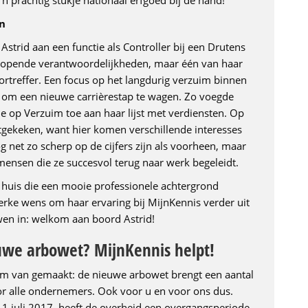
 prachtig stukje nationaal erfgoed bij de hand!
en
strid aan een functie als Controller bij een Drutens
nlopende verantwoordelijkheden, maar één van haar
rtreffer. Een focus op het langdurig verzuim binnen
n om een nieuwe carrièrestap te wagen. Zo voegde
ie op Verzuim toe aan haar lijst met verdiensten. Op
uitgekeken, want hier komen verschillende interesses
og net zo scherp op de cijfers zijn als voorheen, maar
ensen die ze succesvol terug naar werk begeleidt.
n huis die een mooie professionele achtergrond
erke wens om haar ervaring bij MijnKennis verder uit
uwen in: welkom aan boord Astrid!
euwe arbowet? MijnKennis helpt!
im van gemaakt: de nieuwe arbowet brengt een aantal
r alle ondernemers. Ook voor u en voor ons dus.
 1 juli 2017, heeft de overheid een overgangsperiode