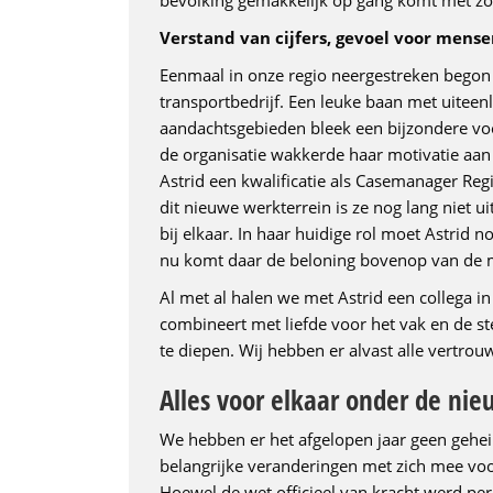
bevolking gemakkelijk op gang komt met zo’n
Verstand van cijfers, gevoel voor mens
Eenmaal in onze regio neergestreken begon A
transportbedrijf. Een leuke baan met uitee
aandachtsgebieden bleek een bijzondere voo
de organisatie wakkerde haar motivatie aa
Astrid een kwalificatie als Casemanager Reg
dit nieuwe werkterrein is ze nog lang niet 
bij elkaar. In haar huidige rol moet Astrid n
nu komt daar de beloning bovenop van de m
Al met al halen we met Astrid een collega i
combineert met liefde voor het vak en de st
te diepen. Wij hebben er alvast alle vertro
Alles voor elkaar onder de ni
We hebben er het afgelopen jaar geen gehe
belangrijke veranderingen met zich mee voo
Hoewel de wet officieel van kracht werd per