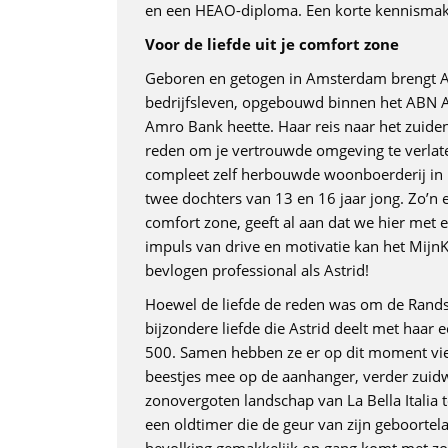
en een HEAO-diploma. Een korte kennismakin
Voor de liefde uit je comfort zone
Geboren en getogen in Amsterdam brengt As
bedrijfsleven, opgebouwd binnen het ABN Am
Amro Bank heette. Haar reis naar het zuiden
reden om je vertrouwde omgeving te verlate
compleet zelf herbouwde woonboerderij in
twee dochters van 13 en 16 jaar jong. Zo’n
comfort zone, geeft al aan dat we hier met
impuls van drive en motivatie kan het MijnK
bevlogen professional als Astrid!
Hoewel de liefde de reden was om de Randst
bijzondere liefde die Astrid deelt met haar 
500. Samen hebben ze er op dit moment vie
beestjes mee op de aanhanger, verder zuidwaa
zonovergoten landschap van La Bella Italia 
een oldtimer die de geur van zijn geboortel