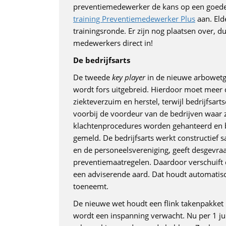
preventiemedewerker de kans op een goede s
training Preventiemedewerker Plus
aan. Eld
trainingsronde. Er zijn nog plaatsen over, d
medewerkers direct in!
De bedrijfsarts
De tweede
key player
in de nieuwe arbowetge
wordt fors uitgebreid. Hierdoor moet meer d
ziekteverzuim en herstel, terwijl bedrijfsa
voorbij de voordeur van de bedrijven waar z
klachtenprocedures worden gehanteerd en 
gemeld. De bedrijfsarts werkt constructie
en de personeelsvereniging, geeft desgevra
preventiemaatregelen. Daardoor verschuift d
een adviserende aard. Dat houdt automatisc
toeneemt.
De nieuwe wet houdt een flink takenpakket 
wordt een inspanning verwacht. Nu per 1 jul