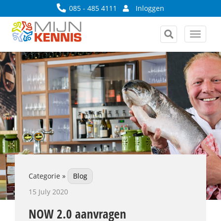
085 - 485 4111
Inloggen
Toggle
navigat
Categorie »
Blog
15 July 2020
NOW 2.0 aanvragen