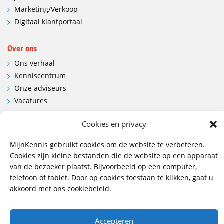
Marketing/Verkoop
Digitaal klantportaal
Over ons
Ons verhaal
Kenniscentrum
Onze adviseurs
Vacatures
Contactgegevens en route
Cookies en privacy
Contact
MijnKennis gebruikt cookies om de website te verbeteren.
Wij hebben vestigingen in:
Cookies zijn kleine bestanden die de website op een apparaat
van de bezoeker plaatst. Bijvoorbeeld op een computer,
Doetinchem, Lent
telefoon of tablet. Door op cookies toestaan te klikken, gaat u
akkoord met ons cookiebeleid.
085 - 485 4111
info@mijnkennis.nl
Accepteren
Volg ons