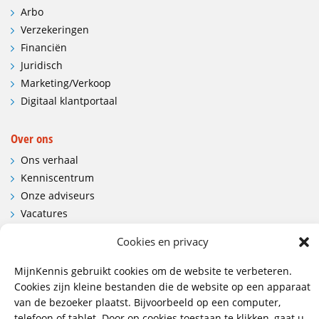
Arbo
Verzekeringen
Financiën
Juridisch
Marketing/Verkoop
Digitaal klantportaal
Over ons
Ons verhaal
Kenniscentrum
Onze adviseurs
Vacatures
Contactgegevens en route
Cookies en privacy
Contact
MijnKennis gebruikt cookies om de website te verbeteren.
Cookies zijn kleine bestanden die de website op een apparaat
Wij hebben vestigingen in:
van de bezoeker plaatst. Bijvoorbeeld op een computer,
Doetinchem, Lent
telefoon of tablet. Door op cookies toestaan te klikken, gaat u