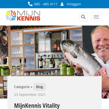
085 - 485 4111
Inloggen
Toggle
navigat
Categorie »
Blog
23 September 2021
MijnKennis Vitality