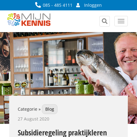
085 - 485 4111
Inloggen
Toggle
navigat
Categorie »
Blog
27 August 2020
Subsidieregeling praktijkleren