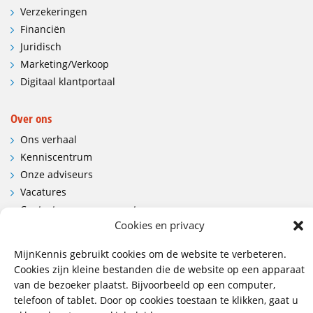
Verzekeringen
Financiën
Juridisch
Marketing/Verkoop
Digitaal klantportaal
Over ons
Ons verhaal
Kenniscentrum
Onze adviseurs
Vacatures
Contactgegevens en route
Cookies en privacy
Contact
MijnKennis gebruikt cookies om de website te verbeteren.
Wij hebben vestigingen in:
Cookies zijn kleine bestanden die de website op een apparaat
van de bezoeker plaatst. Bijvoorbeeld op een computer,
Doetinchem, Lent
telefoon of tablet. Door op cookies toestaan te klikken, gaat u