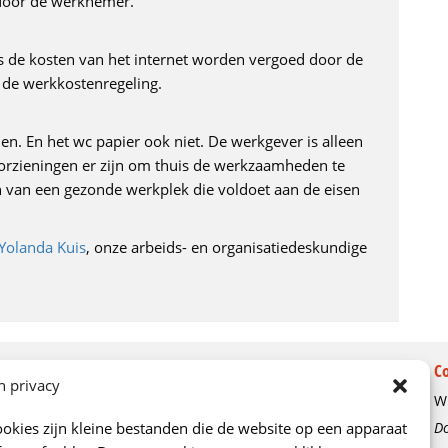
 door de werknemer.
us de kosten van het internet worden vergoed door de
en de werkkostenregeling.
len. En het wc papier ook niet. De werkgever is alleen
oorzieningen er zijn om thuis de werkzaamheden te
 van een gezonde werkplek die voldoet aan de eisen
Yolanda Kuis
, onze arbeids- en organisatiedeskundige
Over ons
C
n privacy
Wi
Ons verhaal
okies zijn kleine bestanden die de website op een apparaat
Do
Kenniscentrum