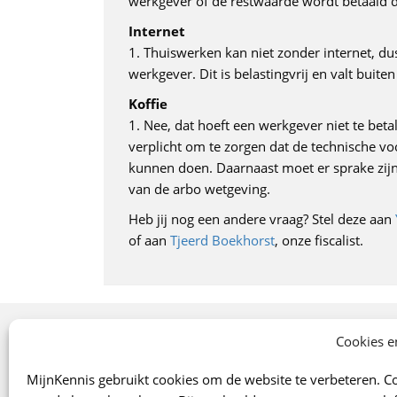
werkgever of de restwaarde wordt betaald
Internet
1. Thuiswerken kan niet zonder internet, d
werkgever. Dit is belastingvrij en valt buit
Koffie
1. Nee, dat hoeft een werkgever niet te beta
verplicht om te zorgen dat de technische v
kunnen doen. Daarnaast moet er sprake zijn
van de arbo wetgeving.
Heb jij nog een andere vraag? Stel deze aan
of aan
Tjeerd Boekhorst
, onze fiscalist.
Onze specialismen
Cookies e
Arbo
MijnKennis gebruikt cookies om de website te verbeteren. Co
Verzekeringen