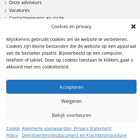
Onze adviseurs
Vacatures
Contactgegevens en route
Cookies en privacy
Contact
MijnKennis gebruikt cookies om de website te verbeteren.
Wij hebben vestigingen in:
Cookies zijn kleine bestanden die de website op een apparaat
Doetinchem, Lent
van de bezoeker plaatst. Bijvoorbeeld op een computer,
telefoon of tablet. Door op cookies toestaan te klikken, gaat u
085 - 485 4111
akkoord met ons cookiebeleid.
info@mijnkennis.nl
Volg ons
Accepteren
Weigeren
©2026 MijnKennis |
Algemene Voorwaarden, Privacy
Statement, Dienstverleningsdocument en
Bekijk voorkeuren
Klachtenprocedure
Cookie
Algemene voorwaarden, Privacy Statement,
Policy
Dienstverleningsdocument en Klachtenprocedure