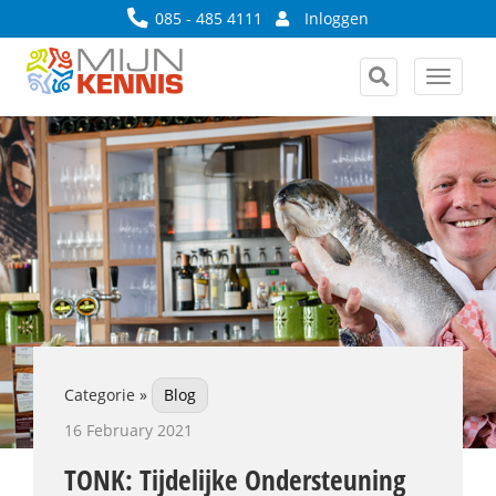
085 - 485 4111
Inloggen
Toggle
navigat
Categorie »
Blog
16 February 2021
TONK: Tijdelijke Ondersteuning