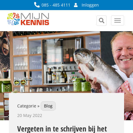
085 - 485 4111
Inloggen
Toggle
navigat
Categorie »
Blog
20 May 2022
Vergeten in te schrijven bij het