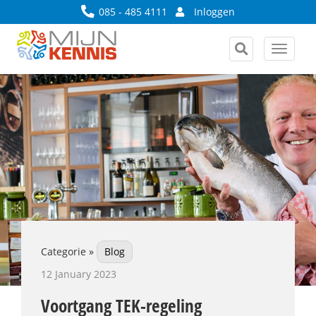
085 - 485 4111
Inloggen
Toggle
navigat
Categorie »
Blog
12 January 2023
Voortgang TEK-regeling