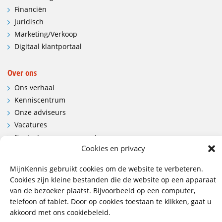
Financiën
Juridisch
Marketing/Verkoop
Digitaal klantportaal
Over ons
Ons verhaal
Kenniscentrum
Onze adviseurs
Vacatures
Contactgegevens en route
Cookies en privacy
Contact
MijnKennis gebruikt cookies om de website te verbeteren.
Wij hebben vestigingen in:
Cookies zijn kleine bestanden die de website op een apparaat
van de bezoeker plaatst. Bijvoorbeeld op een computer,
Doetinchem, Lent
telefoon of tablet. Door op cookies toestaan te klikken, gaat u
akkoord met ons cookiebeleid.
085 - 485 4111