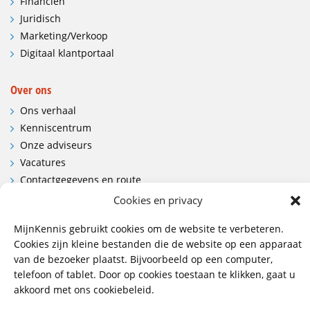
Financiën
Juridisch
Marketing/Verkoop
Digitaal klantportaal
Over ons
Ons verhaal
Kenniscentrum
Onze adviseurs
Vacatures
Contactgegevens en route
Cookies en privacy
Contact
MijnKennis gebruikt cookies om de website te verbeteren.
Wij hebben vestigingen in:
Cookies zijn kleine bestanden die de website op een apparaat
Doetinchem, Lent
van de bezoeker plaatst. Bijvoorbeeld op een computer,
telefoon of tablet. Door op cookies toestaan te klikken, gaat u
085 - 485 4111
akkoord met ons cookiebeleid.
info@mijnkennis.nl