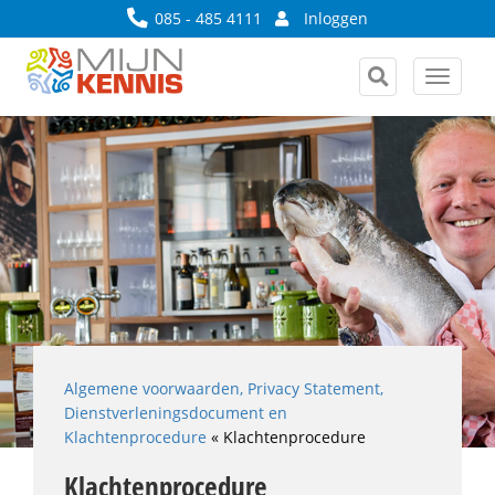
085 - 485 4111
Inloggen
Toggle
navigat
Algemene voorwaarden, Privacy Statement,
Dienstverleningsdocument en
Klachtenprocedure
«
Klachtenprocedure
Klachtenprocedure