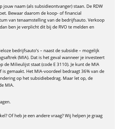
op jouw naam (als subsidieontvanger) staan. De RDW
ldoet. Bewaar daarom de koop- of financial
tum van tenaamstelling van de bedrijfsauto. Verkoop
 dan ben je verplicht dit bij de RVO te melden en
loze bedrijfsauto’s – naast de subsidie – mogelijk
saftrek (MIA). Dat is het geval wanneer je investeert
p de Milieulijst staat (code E 3110). Je kunt de MIA
ef is gemaakt. Het MIA-voordeel bedraagt 36% van de
indering op het subsidiebedrag. Maar let op, de
de MIA.
ragen.
ikel? Of heb je een andere vraag? Wij helpen je graag