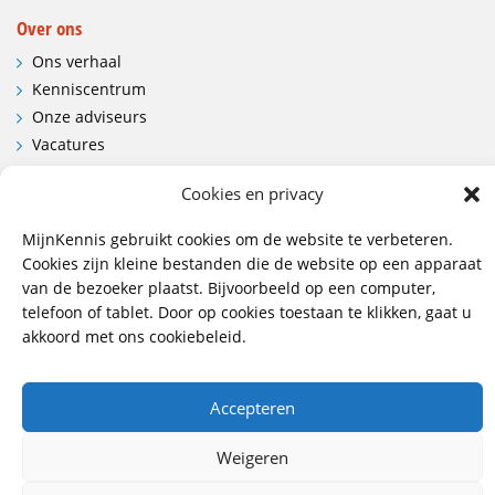
Over ons
Ons verhaal
Kenniscentrum
Onze adviseurs
Vacatures
Contactgegevens en route
Cookies en privacy
Contact
MijnKennis gebruikt cookies om de website te verbeteren.
Cookies zijn kleine bestanden die de website op een apparaat
Wij hebben vestigingen in:
van de bezoeker plaatst. Bijvoorbeeld op een computer,
Doetinchem, Lent
telefoon of tablet. Door op cookies toestaan te klikken, gaat u
akkoord met ons cookiebeleid.
085 - 485 4111
info@mijnkennis.nl
Accepteren
Volg ons
Weigeren
©2026 MijnKennis |
Algemene Voorwaarden, Privacy