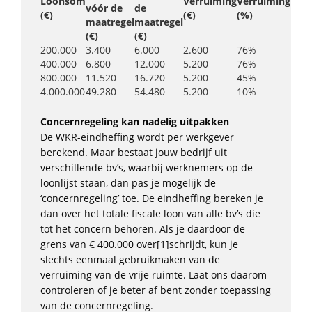
Loonsom
Verruiming
Verruiming
vóór de
de
(€)
(€)
(%)
maatregel
maatregel
(€)
(€)
200.000
3.400
6.000
2.600
76%
400.000
6.800
12.000
5.200
76%
800.000
11.520
16.720
5.200
45%
4.000.000
49.280
54.480
5.200
10%
Concernregeling kan nadelig uitpakken
De WKR-eindheffing wordt per werkgever
berekend. Maar bestaat jouw bedrijf uit
verschillende bv’s, waarbij werknemers op de
loonlijst staan, dan pas je mogelijk de
‘concernregeling’ toe. De eindheffing bereken je
dan over het totale fiscale loon van alle bv’s die
tot het concern behoren. Als je daardoor de
grens van € 400.000 over[1]schrijdt, kun je
slechts eenmaal gebruikmaken van de
verruiming van de vrije ruimte. Laat ons daarom
controleren of je beter af bent zonder toepassing
van de concernregeling.