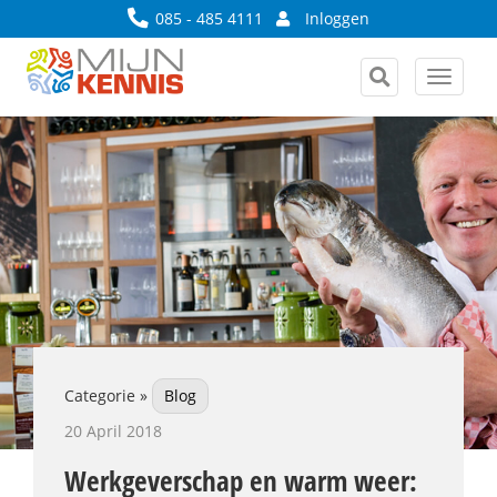
085 - 485 4111
Inloggen
Toggle
navigat
Categorie »
Blog
20 April 2018
Werkgeverschap en warm weer: