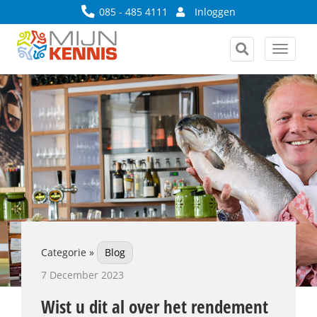
085 - 485 4111
Inloggen
Toggle
navigat
Categorie »
Blog
7 December 2023
Wist u dit al over het rendement