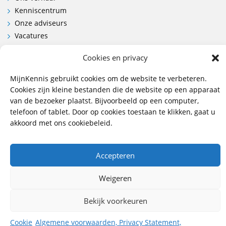
Kenniscentrum
Onze adviseurs
Vacatures
Contactgegevens en route
Cookies en privacy
Contact
MijnKennis gebruikt cookies om de website te verbeteren.
Cookies zijn kleine bestanden die de website op een apparaat
Wij hebben vestigingen in:
van de bezoeker plaatst. Bijvoorbeeld op een computer,
Doetinchem, Lent
telefoon of tablet. Door op cookies toestaan te klikken, gaat u
akkoord met ons cookiebeleid.
085 - 485 4111
info@mijnkennis.nl
Accepteren
Volg ons
Weigeren
©2026 MijnKennis |
Algemene Voorwaarden, Privacy
Bekijk voorkeuren
Statement, Dienstverleningsdocument en
Klachtenprocedure
Cookie
Algemene voorwaarden, Privacy Statement,