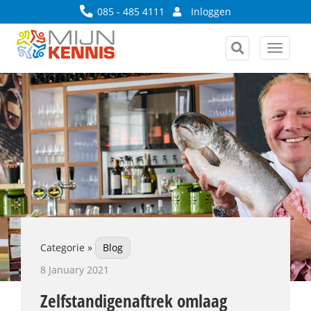
085 - 485 4111
Inloggen
Toggle
navigat
Categorie »
Blog
8 January 2021
Zelfstandigenaftrek omlaag