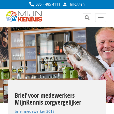
085 - 485 4111
Inloggen
Toggle
navigat
Brief voor medewerkers
MijnKennis zorgvergelijker
brief medewerker 2018