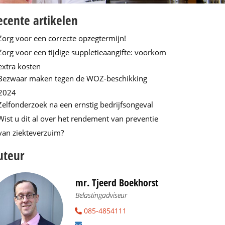
ecente artikelen
Zorg voor een correcte opzegtermijn!
Zorg voor een tijdige suppletieaangifte: voorkom
extra kosten
Bezwaar maken tegen de WOZ-beschikking
2024
Zelfonderzoek na een ernstig bedrijfsongeval
Wist u dit al over het rendement van preventie
van ziekteverzuim?
uteur
mr. Tjeerd Boekhorst
Belastingadviseur
085-4854111