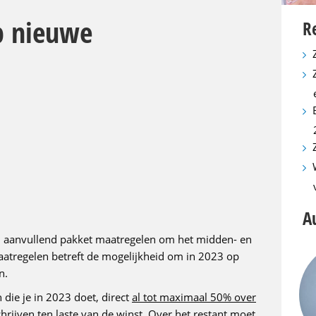
op nieuwe
R
A
en aanvullend pakket maatregelen om het midden- en
maatregelen betreft de mogelijkheid om in 2023 op
n.
 die je in 2023 doet, direct
al tot maximaal 50% over
hrijven
ten laste van de winst. Over het restant moet