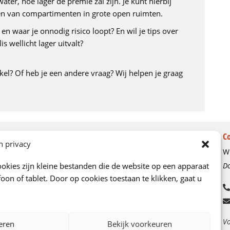
ter, hoe lager de premie zal zijn. Je kunt hierbij
ken van compartimenten in grote open ruimten.
en waar je onnodig risico loopt? En wil je tips over
 wellicht lager uitvalt?
ikel? Of heb je een andere vraag? Wij helpen je graag
Over ons
C
n privacy
Wi
Ons verhaal
okies zijn kleine bestanden die de website op een apparaat
Do
Kenniscentrum
oon of tablet. Door op cookies toestaan te klikken, gaat u
Onze adviseurs
Vacatures
Contactgegevens en route
Vo
eren
Bekijk voorkeuren