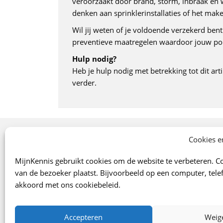
veroorzaakt door brand, storm, inbraak en wa
denken aan sprinklerinstallaties of het ma
Wil jij weten of je voldoende verzekerd bent 
preventieve maatregelen waardoor jouw polis
Hulp nodig?
Heb je hulp nodig met betrekking tot dit art
verder.
Onze specialismen
Cookies e
Arbo
MijnKennis gebruikt cookies om de website te verbeteren. Co
Verzekeringen
van de bezoeker plaatst. Bijvoorbeeld op een computer, telef
Financiën
akkoord met ons cookiebeleid.
Juridisch
Marketing/Verkoop
Accepteren
Weig
Digitaal klantportaal