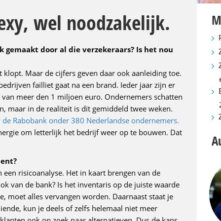
exy, wel noodzakelijk.
M
ek gemaakt door al die verzekeraars? Is het nou
 klopt. Maar de cijfers geven daar ook aanleiding toe.
edrijven failliet gaat na een brand. Ieder jaar zijn er
n van meer den 1 miljoen euro. Ondernemers schatten
, maar in de realiteit is dit gemiddeld twee weken.
oor de Rabobank onder 380 Nederlandse ondernemers.
nergie om letterlijk het bedrijf weer op te bouwen. Dat
A
bent?
n een risicoanalyse. Het in kaart brengen van de
ok van de bank? Is het inventaris op de juiste waarde
e, moet alles vervangen worden. Daarnaast staat je
diende, kun je deels of zelfs helemaal niet meer
 klanten ook op zoek naar alternatieven. Dus de kans