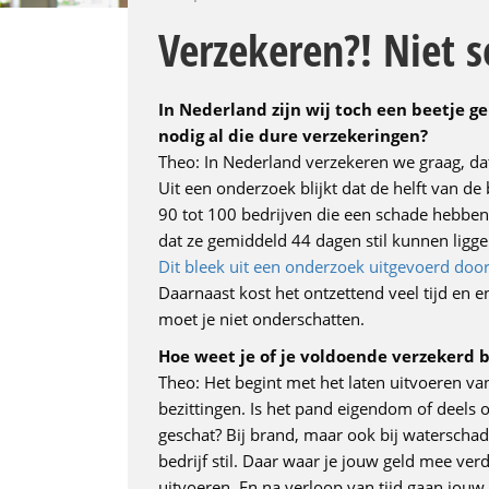
Verzekeren?! Niet s
In Nederland zijn wij toch een beetje g
nodig al die dure verzekeringen?
Theo: In Nederland verzekeren we graag, dat
Uit een onderzoek blijkt dat de helft van de b
90 tot 100 bedrijven die een schade hebbe
dat ze gemiddeld 44 dagen stil kunnen liggen
Dit bleek uit een onderzoek uitgevoerd d
Daarnaast kost het ontzettend veel tijd en e
moet je niet onderschatten.
Hoe weet je of je voldoende verzekerd 
Theo: Het begint met het laten uitvoeren va
bezittingen. Is het pand eigendom of deels o
geschat? Bij brand, maar ook bij waterschad
bedrijf stil. Daar waar je jouw geld mee ver
uitvoeren. En na verloop van tijd gaan jouw