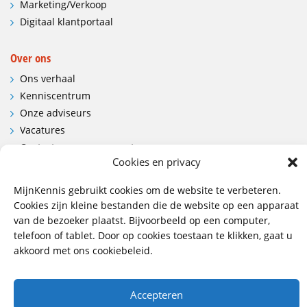
Marketing/Verkoop
Digitaal klantportaal
Over ons
Ons verhaal
Kenniscentrum
Onze adviseurs
Vacatures
Contactgegevens en route
Cookies en privacy
Contact
MijnKennis gebruikt cookies om de website te verbeteren.
Wij hebben vestigingen in:
Cookies zijn kleine bestanden die de website op een apparaat
van de bezoeker plaatst. Bijvoorbeeld op een computer,
Doetinchem, Lent
telefoon of tablet. Door op cookies toestaan te klikken, gaat u
akkoord met ons cookiebeleid.
085 - 485 4111
info@mijnkennis.nl
Accepteren
Volg ons