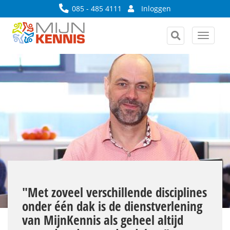
085 - 485 4111
Inloggen
Toggle
navigat
"Met zoveel verschillende disciplines
onder één dak is de dienstverlening
van MijnKennis als geheel altijd