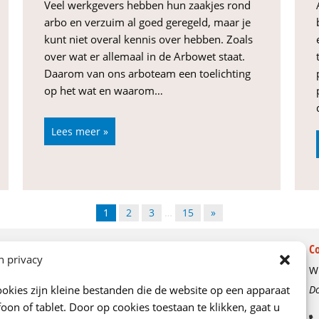
Veel werkgevers hebben hun zaakjes rond
arbo en verzuim al goed geregeld, maar je
kunt niet overal kennis over hebben. Zoals
over wat er allemaal in de Arbowet staat.
Daarom van ons arboteam een toelichting
op het wat en waarom…
Lees meer »
1
2
3
…
15
»
Over ons
C
n privacy
Wi
Ons verhaal
okies zijn kleine bestanden die de website op een apparaat
Do
Kenniscentrum
oon of tablet. Door op cookies toestaan te klikken, gaat u
Onze adviseurs