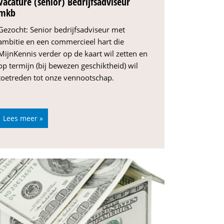
Vacature (senior) Bedrijfsadviseur
mkb
Gezocht: Senior bedrijfsadviseur met
ambitie en een commercieel hart die
MijnKennis verder op de kaart wil zetten en
op termijn (bij bewezen geschiktheid) wil
toetreden tot onze vennootschap.
Lees meer »