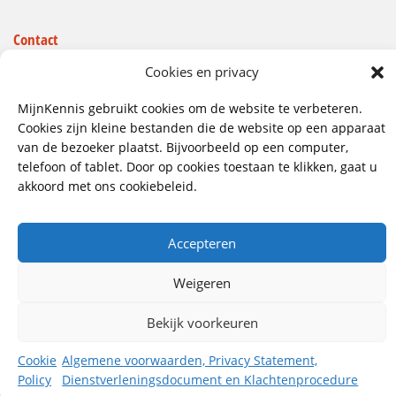
Contact
Wij hebben vestigingen in:
Cookies en privacy
Doetinchem, Lent
MijnKennis gebruikt cookies om de website te verbeteren.
085 - 485 4111
Cookies zijn kleine bestanden die de website op een apparaat
van de bezoeker plaatst. Bijvoorbeeld op een computer,
info@mijnkennis.nl
telefoon of tablet. Door op cookies toestaan te klikken, gaat u
Volg ons
akkoord met ons cookiebeleid.
Accepteren
©2026 MijnKennis |
Algemene Voorwaarden, Privacy
Statement, Dienstverleningsdocument en
Klachtenprocedure
Weigeren
Bekijk voorkeuren
Cookie
Algemene voorwaarden, Privacy Statement,
Policy
Dienstverleningsdocument en Klachtenprocedure