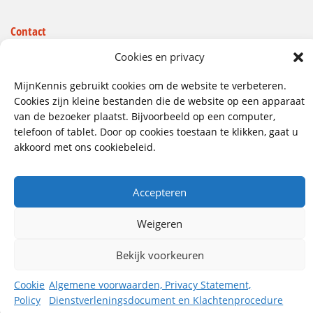
Contact
Wij hebben vestigingen in:
Cookies en privacy
Doetinchem, Lent
MijnKennis gebruikt cookies om de website te verbeteren.
085 - 485 4111
Cookies zijn kleine bestanden die de website op een apparaat
van de bezoeker plaatst. Bijvoorbeeld op een computer,
info@mijnkennis.nl
telefoon of tablet. Door op cookies toestaan te klikken, gaat u
Volg ons
akkoord met ons cookiebeleid.
Accepteren
©2026 MijnKennis |
Algemene Voorwaarden, Privacy
Statement, Dienstverleningsdocument en
Klachtenprocedure
Weigeren
Bekijk voorkeuren
Cookie
Algemene voorwaarden, Privacy Statement,
Policy
Dienstverleningsdocument en Klachtenprocedure