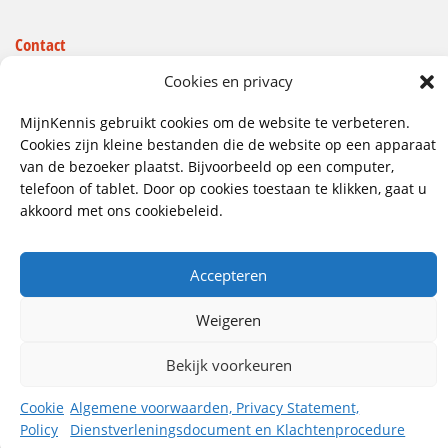
Contact
Wij hebben vestigingen in:
Cookies en privacy
Doetinchem, Lent
MijnKennis gebruikt cookies om de website te verbeteren.
085 - 485 4111
Cookies zijn kleine bestanden die de website op een apparaat
van de bezoeker plaatst. Bijvoorbeeld op een computer,
info@mijnkennis.nl
telefoon of tablet. Door op cookies toestaan te klikken, gaat u
Volg ons
akkoord met ons cookiebeleid.
Accepteren
©2026 MijnKennis |
Algemene Voorwaarden, Privacy
Statement, Dienstverleningsdocument en
Klachtenprocedure
Weigeren
Bekijk voorkeuren
Cookie
Algemene voorwaarden, Privacy Statement,
Policy
Dienstverleningsdocument en Klachtenprocedure