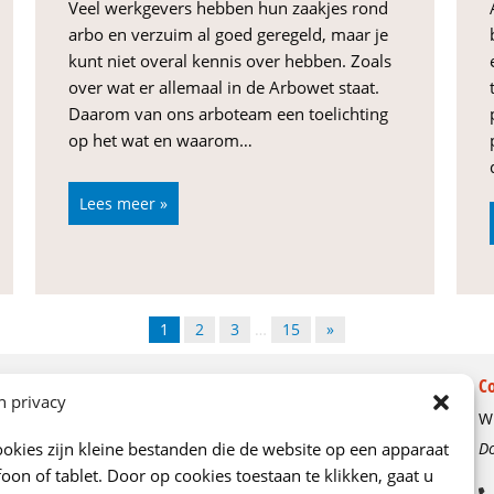
Veel werkgevers hebben hun zaakjes rond
arbo en verzuim al goed geregeld, maar je
kunt niet overal kennis over hebben. Zoals
over wat er allemaal in de Arbowet staat.
Daarom van ons arboteam een toelichting
op het wat en waarom…
Lees meer »
1
2
3
…
15
»
Over ons
C
n privacy
Wi
Ons verhaal
okies zijn kleine bestanden die de website op een apparaat
Do
Kenniscentrum
oon of tablet. Door op cookies toestaan te klikken, gaat u
Onze adviseurs