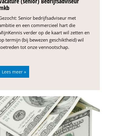
Vacature (senior) Bedrijfsadviseur
mkb
Gezocht: Senior bedrijfsadviseur met
ambitie en een commercieel hart die
MijnKennis verder op de kaart wil zetten en
op termijn (bij bewezen geschiktheid) wil
toetreden tot onze vennootschap.
Lees meer »