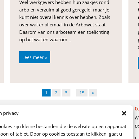
Veel werkgevers hebben hun zaakjes rond
arbo en verzuim al goed geregeld, maar je
kunt niet overal kennis over hebben. Zoals
over wat er allemaal in de Arbowet staat.
Daarom van ons arboteam een toelichting
op het wat en waarom…
Lees meer »
1
2
3
…
15
»
Over ons
C
n privacy
Wi
Ons verhaal
okies zijn kleine bestanden die de website op een apparaat
Do
Kenniscentrum
oon of tablet. Door op cookies toestaan te klikken, gaat u
Onze adviseurs