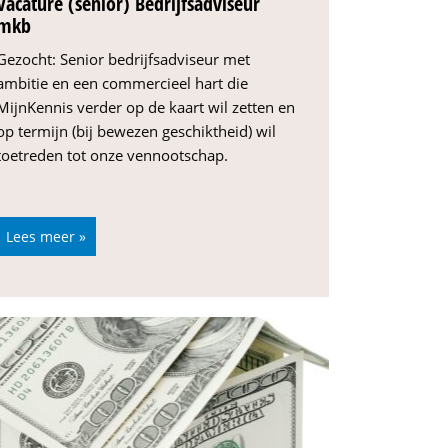
Vacature (senior) Bedrijfsadviseur
mkb
Gezocht: Senior bedrijfsadviseur met
ambitie en een commercieel hart die
MijnKennis verder op de kaart wil zetten en
op termijn (bij bewezen geschiktheid) wil
toetreden tot onze vennootschap.
Lees meer »