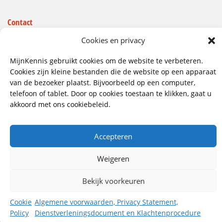
Contact
Wij hebben vestigingen in:
Cookies en privacy
Doetinchem, Lent
MijnKennis gebruikt cookies om de website te verbeteren.
085 - 485 4111
Cookies zijn kleine bestanden die de website op een apparaat
van de bezoeker plaatst. Bijvoorbeeld op een computer,
info@mijnkennis.nl
telefoon of tablet. Door op cookies toestaan te klikken, gaat u
Volg ons
akkoord met ons cookiebeleid.
Accepteren
©2026 MijnKennis |
Algemene Voorwaarden, Privacy
Statement, Dienstverleningsdocument en
Klachtenprocedure
Weigeren
Bekijk voorkeuren
Cookie
Algemene voorwaarden, Privacy Statement,
Policy
Dienstverleningsdocument en Klachtenprocedure