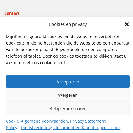
Contact
Wij hebben vestigingen in:
Cookies en privacy
Doetinchem, Lent
MijnKennis gebruikt cookies om de website te verbeteren.
085 - 485 4111
Cookies zijn kleine bestanden die de website op een apparaat
van de bezoeker plaatst. Bijvoorbeeld op een computer,
info@mijnkennis.nl
telefoon of tablet. Door op cookies toestaan te klikken, gaat u
Volg ons
akkoord met ons cookiebeleid.
Accepteren
©2026 MijnKennis |
Algemene Voorwaarden, Privacy
Statement, Dienstverleningsdocument en
Klachtenprocedure
Weigeren
Bekijk voorkeuren
Cookie
Algemene voorwaarden, Privacy Statement,
Policy
Dienstverleningsdocument en Klachtenprocedure