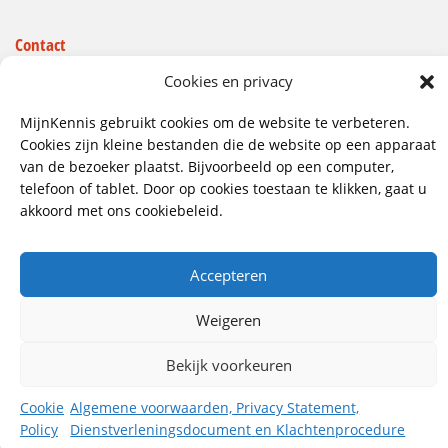
Contact
Wij hebben vestigingen in:
Cookies en privacy
Doetinchem, Lent
MijnKennis gebruikt cookies om de website te verbeteren.
085 - 485 4111
Cookies zijn kleine bestanden die de website op een apparaat
van de bezoeker plaatst. Bijvoorbeeld op een computer,
info@mijnkennis.nl
telefoon of tablet. Door op cookies toestaan te klikken, gaat u
Volg ons
akkoord met ons cookiebeleid.
Accepteren
©2026 MijnKennis |
Algemene Voorwaarden, Privacy
Statement, Dienstverleningsdocument en
Klachtenprocedure
Weigeren
Bekijk voorkeuren
Cookie
Algemene voorwaarden, Privacy Statement,
Policy
Dienstverleningsdocument en Klachtenprocedure