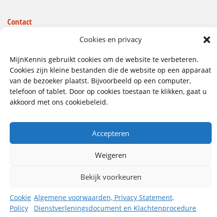
Contact
Wij hebben vestigingen in:
Cookies en privacy
Doetinchem, Lent
MijnKennis gebruikt cookies om de website te verbeteren.
085 - 485 4111
Cookies zijn kleine bestanden die de website op een apparaat
van de bezoeker plaatst. Bijvoorbeeld op een computer,
info@mijnkennis.nl
telefoon of tablet. Door op cookies toestaan te klikken, gaat u
Volg ons
akkoord met ons cookiebeleid.
Accepteren
©2026 MijnKennis |
Algemene Voorwaarden, Privacy
Statement, Dienstverleningsdocument en
Klachtenprocedure
Weigeren
Bekijk voorkeuren
Cookie
Algemene voorwaarden, Privacy Statement,
Policy
Dienstverleningsdocument en Klachtenprocedure