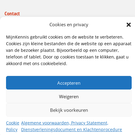
Contact
Wij hebben vestigingen in:
Cookies en privacy
Doetinchem, Lent
MijnKennis gebruikt cookies om de website te verbeteren.
085 - 485 4111
Cookies zijn kleine bestanden die de website op een apparaat
van de bezoeker plaatst. Bijvoorbeeld op een computer,
info@mijnkennis.nl
telefoon of tablet. Door op cookies toestaan te klikken, gaat u
Volg ons
akkoord met ons cookiebeleid.
Accepteren
©2026 MijnKennis |
Algemene Voorwaarden, Privacy
Statement, Dienstverleningsdocument en
Klachtenprocedure
Weigeren
Bekijk voorkeuren
Cookie
Algemene voorwaarden, Privacy Statement,
Policy
Dienstverleningsdocument en Klachtenprocedure