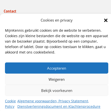
Contact
Wij hebben vestigingen in:
Cookies en privacy
Doetinchem, Lent
MijnKennis gebruikt cookies om de website te verbeteren.
085 - 485 4111
Cookies zijn kleine bestanden die de website op een apparaat
van de bezoeker plaatst. Bijvoorbeeld op een computer,
info@mijnkennis.nl
telefoon of tablet. Door op cookies toestaan te klikken, gaat u
Volg ons
akkoord met ons cookiebeleid.
Accepteren
©2026 MijnKennis |
Algemene Voorwaarden, Privacy
Statement, Dienstverleningsdocument en
Klachtenprocedure
Weigeren
Bekijk voorkeuren
Cookie
Algemene voorwaarden, Privacy Statement,
Policy
Dienstverleningsdocument en Klachtenprocedure