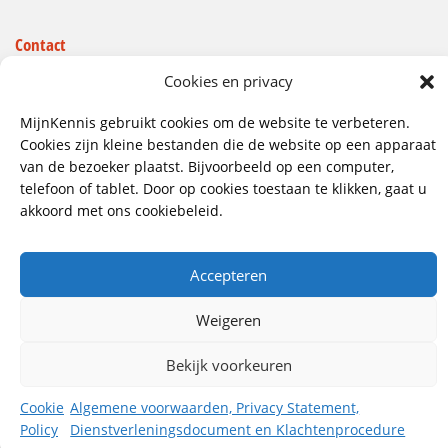
Contact
Wij hebben vestigingen in:
Cookies en privacy
Doetinchem, Lent
MijnKennis gebruikt cookies om de website te verbeteren.
085 - 485 4111
Cookies zijn kleine bestanden die de website op een apparaat
van de bezoeker plaatst. Bijvoorbeeld op een computer,
info@mijnkennis.nl
telefoon of tablet. Door op cookies toestaan te klikken, gaat u
Volg ons
akkoord met ons cookiebeleid.
Accepteren
©2026 MijnKennis |
Algemene Voorwaarden, Privacy
Statement, Dienstverleningsdocument en
Klachtenprocedure
Weigeren
Bekijk voorkeuren
Cookie
Algemene voorwaarden, Privacy Statement,
Policy
Dienstverleningsdocument en Klachtenprocedure