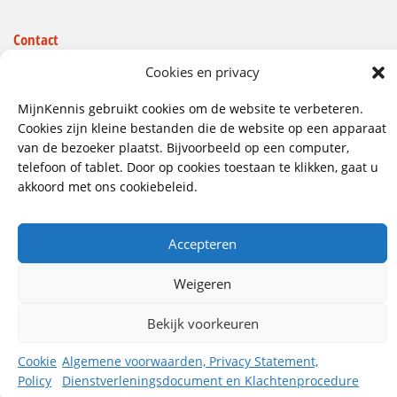
Contact
Wij hebben vestigingen in:
Cookies en privacy
Doetinchem, Lent
MijnKennis gebruikt cookies om de website te verbeteren.
085 - 485 4111
Cookies zijn kleine bestanden die de website op een apparaat
van de bezoeker plaatst. Bijvoorbeeld op een computer,
info@mijnkennis.nl
telefoon of tablet. Door op cookies toestaan te klikken, gaat u
Volg ons
akkoord met ons cookiebeleid.
Accepteren
©2026 MijnKennis |
Algemene Voorwaarden, Privacy
Statement, Dienstverleningsdocument en
Klachtenprocedure
Weigeren
Bekijk voorkeuren
Cookie
Algemene voorwaarden, Privacy Statement,
Policy
Dienstverleningsdocument en Klachtenprocedure