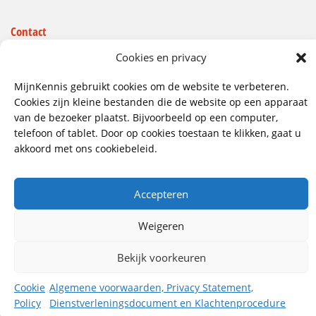
Contact
Wij hebben vestigingen in:
Cookies en privacy
Doetinchem, Lent
MijnKennis gebruikt cookies om de website te verbeteren.
085 - 485 4111
Cookies zijn kleine bestanden die de website op een apparaat
van de bezoeker plaatst. Bijvoorbeeld op een computer,
info@mijnkennis.nl
telefoon of tablet. Door op cookies toestaan te klikken, gaat u
Volg ons
akkoord met ons cookiebeleid.
Accepteren
©2026 MijnKennis |
Algemene Voorwaarden, Privacy
Statement, Dienstverleningsdocument en
Klachtenprocedure
Weigeren
Bekijk voorkeuren
Cookie
Algemene voorwaarden, Privacy Statement,
Policy
Dienstverleningsdocument en Klachtenprocedure