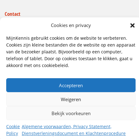
Contact
Wij hebben vestigingen in:
Cookies en privacy
Doetinchem, Lent
MijnKennis gebruikt cookies om de website te verbeteren.
085 - 485 4111
Cookies zijn kleine bestanden die de website op een apparaat
van de bezoeker plaatst. Bijvoorbeeld op een computer,
info@mijnkennis.nl
telefoon of tablet. Door op cookies toestaan te klikken, gaat u
Volg ons
akkoord met ons cookiebeleid.
Accepteren
©2026 MijnKennis |
Algemene Voorwaarden, Privacy
Statement, Dienstverleningsdocument en
Klachtenprocedure
Weigeren
Bekijk voorkeuren
Cookie
Algemene voorwaarden, Privacy Statement,
Policy
Dienstverleningsdocument en Klachtenprocedure